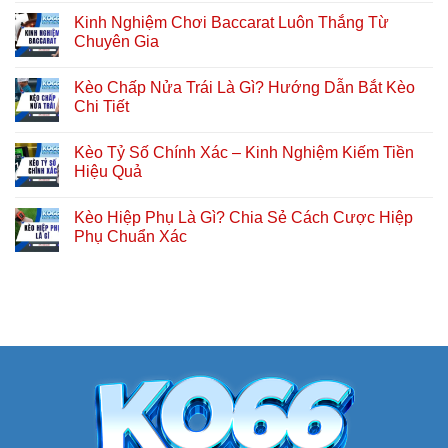
Kinh Nghiệm Chơi Baccarat Luôn Thắng Từ
Chuyên Gia
Kèo Chấp Nửa Trái Là Gì? Hướng Dẫn Bắt Kèo
Chi Tiết
Kèo Tỷ Số Chính Xác – Kinh Nghiệm Kiếm Tiền
Hiệu Quả
Kèo Hiệp Phụ Là Gì? Chia Sẻ Cách Cược Hiệp
Phụ Chuẩn Xác