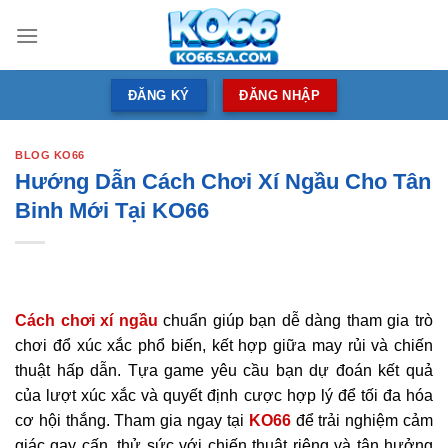
Chuyển
đến
nội
dung
ĐĂNG KÝ
ĐĂNG NHẬP
BLOG KO66
Hướng Dẫn Cách Chơi Xí Ngầu Cho Tân
Binh Mới Tại KO66
Cách chơi xí ngầu
chuẩn giúp bạn dễ dàng tham gia trò
chơi đổ xúc xắc phổ biến, kết hợp giữa may rủi và chiến
thuật hấp dẫn. Tựa game yêu cầu bạn dự đoán kết quả
của lượt xúc xắc và quyết định cược hợp lý để tối đa hóa
cơ hội thắng. Tham gia ngay tại
KO66
để trải nghiệm cảm
giác gay cấn, thử sức với chiến thuật riêng và tận hưởng