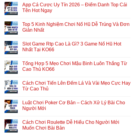
App Cá Cược Uy Tín 2026 – Điểm Danh Top Cái
Tên Hot Ngay
Top 5 Kinh Nghiệm Chơi Nổ Hũ Dễ Trúng Và Đơn
Giản Nhất
Slot Game Rtp Cao Là Gì? 3 Game Nổ Hũ Hot
Nhất Tại KO66
Tổng Hợp 5 Mẹo Chơi Mậu Binh Luôn Thắng Từ
Cao Thủ KO66
Cách Chơi Tiến Lên Đếm Lá Và Vài Mẹo Cực Hay
Từ Cao Thủ
Luật Chơi Poker Cơ Bản – Cách Xử Lý Bài Cho
Người Mới
Cách Chơi Roulette Dễ Hiểu Cho Người Mới
Muốn Chơi Bài Bản