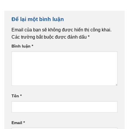
Để lại một bình luận
Email của bạn sẽ không được hiển thị công khai.
Các trường bắt buộc được đánh dấu
*
Bình luận
*
Tên
*
Email
*