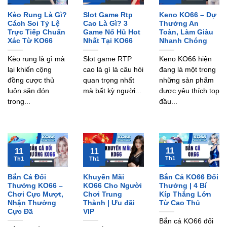
Kèo Rung Là Gì?
Slot Game Rtp
Keno KO66 – Dự
Cách Soi Tỷ Lệ
Cao Là Gì? 3
Thưởng An
Trực Tiếp Chuẩn
Game Nổ Hũ Hot
Toàn, Làm Giàu
Xác Từ KO66
Nhất Tại KO66
Nhanh Chóng
Kèo rung là gì mà
Slot game RTP
Keno KO66 hiện
lại khiến cộng
cao là gì là câu hỏi
đang là một trong
đồng cược thủ
quan trọng nhất
những sản phẩm
luôn săn đón
mà bất kỳ người...
được yêu thích top
trong...
đầu...
11
11
11
Th1
Th1
Th1
Bắn Cá Đổi
Khuyến Mãi
Bắn Cá KO66 Đổi
Thưởng KO66 –
KO66 Cho Người
Thưởng | 4 Bí
Chơi Cực Mượt,
Chơi Trung
Kíp Thắng Lớn
Nhận Thưởng
Thành | Ưu đãi
Từ Cao Thủ
Cực Đã
VIP
Bắn cá KO66 đổi