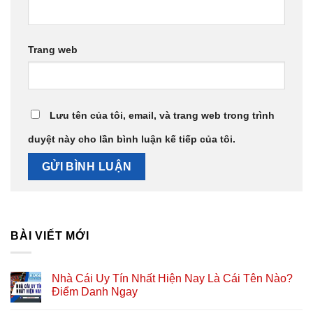
Trang web
Lưu tên của tôi, email, và trang web trong trình
duyệt này cho lần bình luận kế tiếp của tôi.
BÀI VIẾT MỚI
Nhà Cái Uy Tín Nhất Hiện Nay Là Cái Tên Nào?
Điểm Danh Ngay