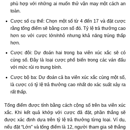
phù hợp với những ai muốn thử vận may một cách an
toàn.
Cược số cụ thể: Chọn một số từ 4 đến 17 và đặt cược
rằng tổng điểm sẽ bằng con số đó. Tỷ lệ trả thưởng cao
hơn so với cược lớn/nhỏ nhưng khả năng trúng thấp
hơn.
Cược đôi: Dự đoán hai trong ba viên xúc xắc sẽ có
cùng số. Đây là loại cược phổ biến trong các ván đấu
với mức rủi ro trung bình.
Cược bộ ba: Dự đoán cả ba viên xúc xắc cùng một số,
là cược có tỷ lệ trả thưởng cao nhất do xác suất xảy ra
rất thấp.
Tổng điểm được tính bằng cách cộng số trên ba viên xúc
xắc. Khi kết quả khớp với cược đã đặt, phần thắng sẽ
được xác định dựa trên tỷ lệ trả thưởng từng loại. Ví dụ,
nếu đặt “Lớn” và tổng điểm là 12, người tham gia sẽ thắng