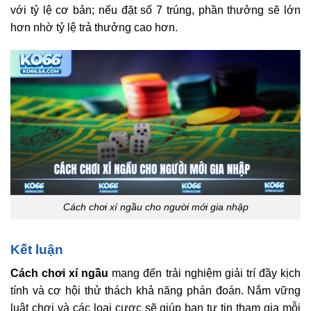
với tỷ lệ cơ bản; nếu đặt số 7 trúng, phần thưởng sẽ lớn
hơn nhờ tỷ lệ trả thưởng cao hơn.
Cách chơi xí ngầu cho người mới gia nhập
Kết luận
Cách chơi xí ngầu
mang đến trải nghiệm giải trí đầy kịch
tính và cơ hội thử thách khả năng phán đoán. Nắm vững
luật chơi và các loại cược sẽ giúp bạn tự tin tham gia mỗi