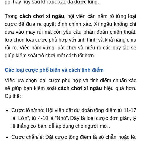
đổi hay hủy sau khi xúc xắc đã được tung.
Trong
cách chơi xí ngầu
, hội viên cần nắm rõ từng loại
cược để đưa ra quyết định chính xác. Xí ngầu không chỉ
dựa vào may rủi mà còn yêu cầu phán đoán chiến thuật,
lựa chọn loại cược phù hợp với tình hình và khả năng chịu
rủi ro. Việc nắm vững luật chơi và hiểu rõ các quy tắc sẽ
giúp kiểm soát trò chơi một cách tốt hơn.
Các loại cược phổ biến và cách tính điểm
Việc lựa chọn loại cược phù hợp và tính điểm chuẩn xác
sẽ giúp bạn kiểm soát
cách chơi xí ngầu
hiệu quả hơn.
Cụ thể:
Cược lớn/nhỏ: Hội viên đặt dự đoán tổng điểm từ 11-17
là “Lớn”, từ 4-10 là “Nhỏ”. Đây là loại cược đơn giản, tỷ
lệ thắng cơ bản, dễ áp dụng cho người mới.
Cược chẵn/lẻ: Đặt cược tổng điểm là số chẵn hoặc lẻ,