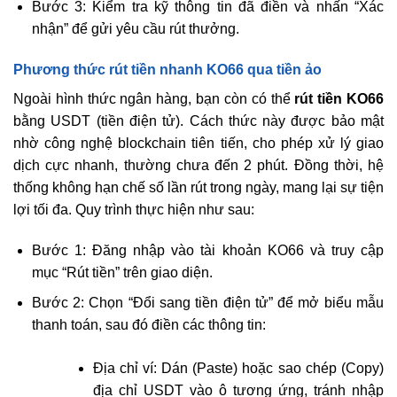
Bước 3: Kiểm tra kỹ thông tin đã điền và nhấn “Xác
nhận” để gửi yêu cầu rút thưởng.
Phương thức rút tiền nhanh KO66 qua tiền ảo
Ngoài hình thức ngân hàng, bạn còn có thể
rút tiền KO66
bằng USDT (tiền điện tử). Cách thức này được bảo mật
nhờ công nghệ blockchain tiên tiến, cho phép xử lý giao
dịch cực nhanh, thường chưa đến 2 phút. Đồng thời, hệ
thống không hạn chế số lần rút trong ngày, mang lại sự tiện
lợi tối đa. Quy trình thực hiện như sau:
Bước 1: Đăng nhập vào tài khoản KO66 và truy cập
mục “Rút tiền” trên giao diện.
Bước 2: Chọn “Đổi sang tiền điện tử” để mở biểu mẫu
thanh toán, sau đó điền các thông tin:
Địa chỉ ví: Dán (Paste) hoặc sao chép (Copy)
địa chỉ USDT vào ô tương ứng, tránh nhập