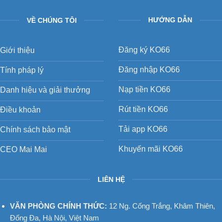
HƯỚNG DẪN
VỀ CHÚNG TÔI
Đăng ký KO66
Giới thiệu
Đăng nhập KO66
Tính pháp lý
Nạp tiền KO66
Danh hiệu và giải thưởng
Rút tiền KO66
Điều khoản
Tải app KO66
Chính sách bảo mật
Khuyến mãi KO66
CEO Mai Mai
LIÊN HỆ
VĂN PHÒNG CHÍNH THỨC:
12 Ng. Cống Trắng, Khâm Thiên,
Đống Đa, Hà Nội, Việt Nam