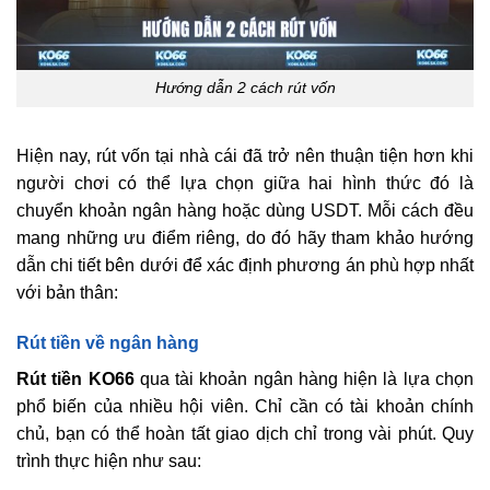
Hướng dẫn 2 cách rút vốn
Hiện nay, rút vốn tại nhà cái đã trở nên thuận tiện hơn khi
người chơi có thể lựa chọn giữa hai hình thức đó là
chuyển khoản ngân hàng hoặc dùng USDT. Mỗi cách đều
mang những ưu điểm riêng, do đó hãy tham khảo hướng
dẫn chi tiết bên dưới để xác định phương án phù hợp nhất
với bản thân:
Rút tiền về ngân hàng
Rút tiền KO66
qua tài khoản ngân hàng hiện là lựa chọn
phổ biến của nhiều hội viên. Chỉ cần có tài khoản chính
chủ, bạn có thể hoàn tất giao dịch chỉ trong vài phút. Quy
trình thực hiện như sau: