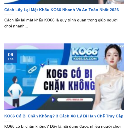
Cách Lấy Lại Mật Khẩu KO66 Nhanh Và An Toàn Nhất 2026
Cách lấy lại mật khẩu KO66 là quy trình quan trọng giúp người
chơi nhanh...
06
Th4
KO66 Có Bị Chặn Không? 3 Cách Xử Lý Bị Hạn Chế Truy Cập
KO66 có bị chặn không? Đây là nội dung được nhiều người chơi