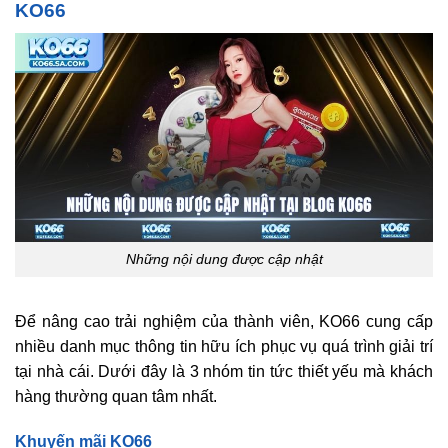
KO66
Những nội dung được cập nhật
Để nâng cao trải nghiệm của thành viên, KO66 cung cấp
nhiều danh mục thông tin hữu ích phục vụ quá trình giải trí
tại nhà cái. Dưới đây là 3 nhóm tin tức thiết yếu mà khách
hàng thường quan tâm nhất.
Khuyến mãi KO66