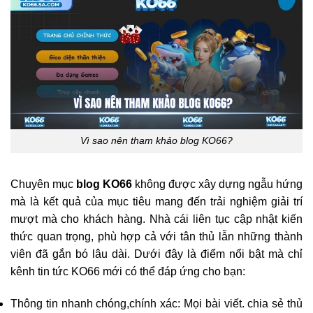
Vì sao nên tham khảo blog KO66?
Chuyên mục
blog KO66
không được xây dựng ngẫu hứng
mà là kết quả của mục tiêu mang đến trải nghiệm giải trí
mượt mà cho khách hàng. Nhà cái liên tục cập nhật kiến
thức quan trọng, phù hợp cả với tân thủ lẫn những thành
viên đã gắn bó lâu dài. Dưới đây là điểm nổi bật mà chỉ
kênh tin tức KO66 mới có thể đáp ứng cho bạn:
Thông tin nhanh chóng,chính xác: Mọi bài viết. chia sẻ thủ