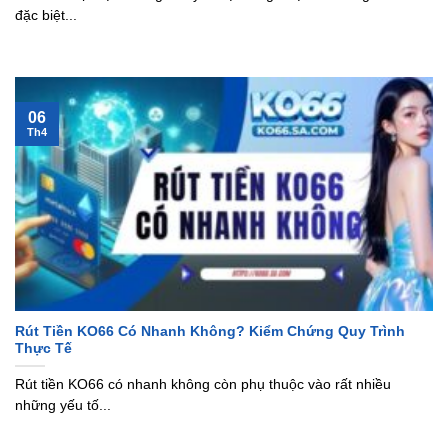
đặc biệt...
06
Th4
Rút Tiền KO66 Có Nhanh Không? Kiểm Chứng Quy Trình
Thực Tế
Rút tiền KO66 có nhanh không còn phụ thuộc vào rất nhiều
những yếu tố...