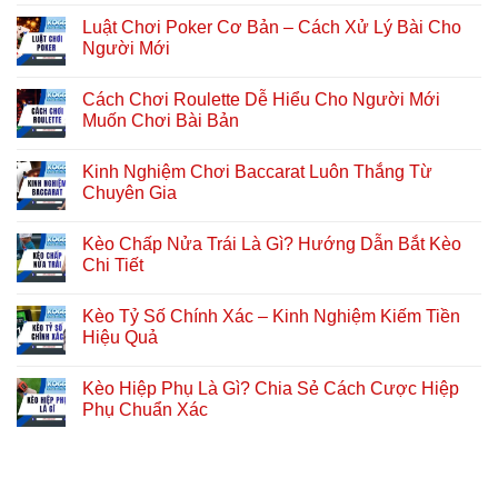
Luật Chơi Poker Cơ Bản – Cách Xử Lý Bài Cho
Người Mới
Cách Chơi Roulette Dễ Hiểu Cho Người Mới
Muốn Chơi Bài Bản
Kinh Nghiệm Chơi Baccarat Luôn Thắng Từ
Chuyên Gia
Kèo Chấp Nửa Trái Là Gì? Hướng Dẫn Bắt Kèo
Chi Tiết
Kèo Tỷ Số Chính Xác – Kinh Nghiệm Kiếm Tiền
Hiệu Quả
Kèo Hiệp Phụ Là Gì? Chia Sẻ Cách Cược Hiệp
Phụ Chuẩn Xác