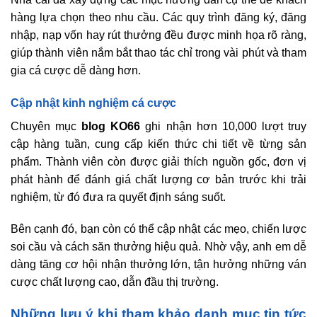
hàng lựa chọn theo nhu cầu. Các quy trình đăng ký, đăng
nhập, nạp vốn hay rút thưởng đều được minh họa rõ ràng,
giúp thành viên nắm bắt thao tác chỉ trong vài phút và tham
gia cá cược dễ dàng hơn.
Cập nhật kinh nghiệm cá cược
Chuyên mục
blog KO66
ghi nhận hơn 10,000 lượt truy
cập hàng tuần, cung cấp kiến thức chi tiết về từng sản
phẩm. Thành viên còn được giải thích nguồn gốc, đơn vị
phát hành để đánh giá chất lượng cơ bản trước khi trải
nghiệm, từ đó đưa ra quyết định sáng suốt.
Bên cạnh đó, bạn còn có thể cập nhật các mẹo, chiến lược
soi cầu và cách săn thưởng hiệu quả. Nhờ vậy, anh em dễ
dàng tăng cơ hội nhận thưởng lớn, tận hưởng những ván
cược chất lượng cao, dẫn đầu thị trường.
Những lưu ý khi tham khảo danh mục tin tức