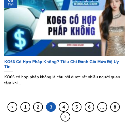
06
Th4
KO66 Có Hợp Pháp Không? Tiêu Chí Đánh Giá Mức Độ Uy
Tín
KO66 có hợp pháp không là câu hỏi được rất nhiều người quan
tâm khi...
1
2
3
4
5
6
…
8