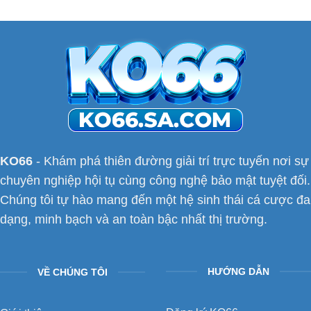
KO66
- Khám phá thiên đường giải trí trực tuyến nơi sự
chuyên nghiệp hội tụ cùng công nghệ bảo mật tuyệt đối.
Chúng tôi tự hào mang đến một hệ sinh thái cá cược đa
dạng, minh bạch và an toàn bậc nhất thị trường.
HƯỚNG DẪN
VỀ CHÚNG TÔI