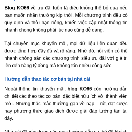
Blog KO66
về ưu đãi luôn là điều không thể bỏ qua nếu
bạn muốn nhận thưởng kịp thời. Mỗi chương trình đều có
quy định và thời hạn riêng, khiến việc cập nhật thông tin
nhanh chóng không phải lúc nào cũng dễ dàng.
Tại chuyên mục khuyến mãi, mọi dữ liệu liên quan đều
được tổng hợp đầy đủ và rõ ràng. Nhờ đó, hội viên có thể
nhanh chóng săn các chương trình siêu ưu đãi với giá trị
lên đến hàng tỷ đồng mà không tốn nhiều công sức.
Hướng dẫn thao tác cơ bản tại nhà cái
Ngoài thông tin khuyến mãi,
blog KO66
còn hướng dẫn
chi tiết các thao tác cơ bản, đặc biệt hữu ích với thành viên
mới. Những thắc mắc thường gặp về nạp – rút, đặt cược
hay phương thức giao dịch được giải đáp tường tận tại
đây.
Nhà cái đã xây dựng các mục hướng dẫn cụ thể để khách