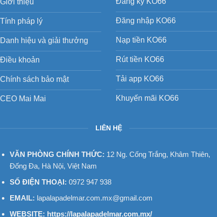
Đăng ký KO66
Giới thiệu
Đăng nhập KO66
Tính pháp lý
Nạp tiền KO66
Danh hiệu và giải thưởng
Rút tiền KO66
Điều khoản
Tải app KO66
Chính sách bảo mật
Khuyến mãi KO66
CEO Mai Mai
LIÊN HỆ
VĂN PHÒNG CHÍNH THỨC:
12 Ng. Cống Trắng, Khâm Thiên,
Đống Đa, Hà Nội, Việt Nam
SỐ ĐIỆN THOẠI:
0972 947 938
EMAIL:
lapalapadelmar.com.mx@gmail.com
WEBSITE:
https://lapalapadelmar.com.mx/