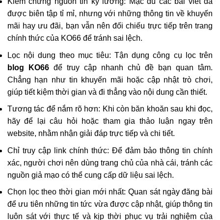
Kiểm chứng nguồn tin kỹ lưỡng: Mặc dù các bài viết đã
được biên tập tỉ mỉ, nhưng với những thông tin về khuyến
mãi hay ưu đãi, bạn vẫn nên đối chiếu trực tiếp trên trang
chính thức của KO66 để tránh sai lệch.
Lọc nội dung theo mục tiêu: Tận dụng công cụ lọc trên
blog KO66
để truy cập nhanh chủ đề bạn quan tâm.
Chẳng hạn như tin khuyến mãi hoặc cập nhật trò chơi,
giúp tiết kiệm thời gian và đi thẳng vào nội dung cần thiết.
Tương tác để nắm rõ hơn: Khi còn băn khoăn sau khi đọc,
hãy để lại câu hỏi hoặc tham gia thảo luận ngay trên
website, nhằm nhận giải đáp trực tiếp và chi tiết.
Chỉ truy cập link chính thức: Để đảm bảo thông tin chính
xác, người chơi nên dùng trang chủ của nhà cái, tránh các
nguồn giả mạo có thể cung cấp dữ liệu sai lệch.
Chọn lọc theo thời gian mới nhất: Quan sát ngày đăng bài
để ưu tiên những tin tức vừa được cập nhật, giúp thông tin
luôn sát với thực tế và kịp thời phục vụ trải nghiệm của