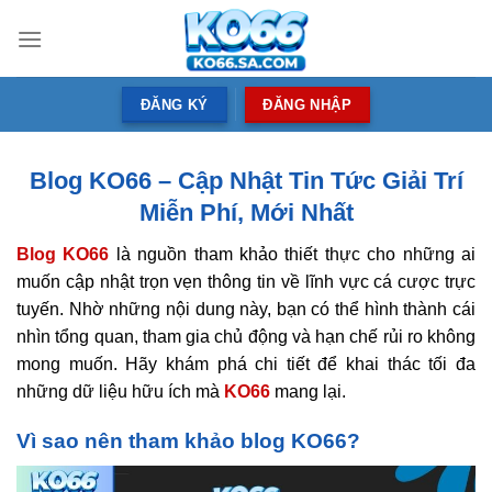
Chuyển
đến
nội
dung
ĐĂNG KÝ
ĐĂNG NHẬP
Blog KO66 – Cập Nhật Tin Tức Giải Trí
Miễn Phí, Mới Nhất
Blog KO66
là nguồn tham khảo thiết thực cho những ai
muốn cập nhật trọn vẹn thông tin về lĩnh vực cá cược trực
tuyến. Nhờ những nội dung này, bạn có thể hình thành cái
nhìn tổng quan, tham gia chủ động và hạn chế rủi ro không
mong muốn. Hãy khám phá chi tiết để khai thác tối đa
những dữ liệu hữu ích mà
KO66
mang lại.
Vì sao nên tham khảo blog KO66?